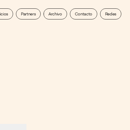
icios
Partners
Archivo
Contacto
Redes
Instagram
Facebook
LinkedIn
X