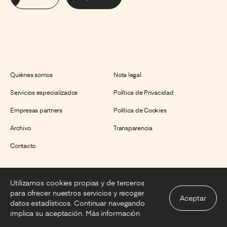
Quiénes somos
Nota legal
Servicios especializados
Política de Privacidad
Empresas partners
Política de Cookies
Archivo
Transparencia
Contacto
Utilizamos cookies propias y de terceros
Instagram
Facebook
LinkedIn
X
para ofrecer nuestros servicios y recoger
Aceptar
datos estadísticos. Continuar navegando
implica su aceptación.
Más información
2026. Gremi de Restauració de Barcelona. Todos los derechos reservados