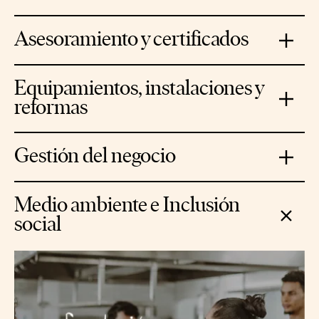
Hacemos que llenar las neveras y la despensa
sea un poco menos costosa.
Asesoramiento y certificados
Descuentos y condiciones especiales por no
quedarse atrás.
Equipamientos, instalaciones y
reformas
Cuidamos a los locales para que sean seguros y
gocen.
Gestión del negocio
Facilidades en servicios y productos que ayudan
a mejorar el día a día.
Medio ambiente e Inclusión
social