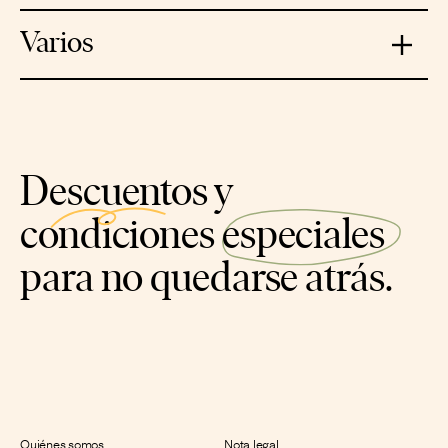
No son cuestiones menores, la imagen y la
comunicación importan mucho.
Varios
Descuentos
y
condiciones
especiales
para no quedarse atrás.
Quiénes somos
Nota legal