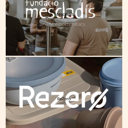
Mescladís
ReZero