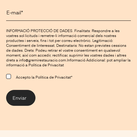
E-mail*
INFORMACIÓ PROTECCIÓ DE DADES. Finalitats: Respondre a les
vostres sol·licituds i remetre-li informació comercial dels nostres
productes i serveis, fins i tot per correu electrònic. Legitimació:
Consentiment de linteressat. Destinataris: No estan previstes cessions
de dades. Drets: Podeu retirar el vostre consentiment en qualsevol
moment, així com accedir, rectificar, suprimir les vostres dades i altres
drets a info@gremirestauracio.com.Informació Addicional: pot ampliar la
informació a
Política de Privacitat
Accepto la
Política de Privacitat*
Enviar