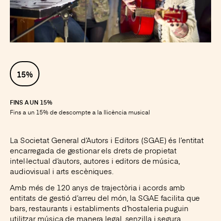
Instagram
Facebook
LinkedIn
X
15%
FINS A UN 15%
Fins a un 15% de descompte a la llicència musical
La Societat General d’Autors i Editors (SGAE) és l’entitat
encarregada de gestionar els drets de propietat
intel·lectual d’autors, autores i editors de música,
audiovisual i arts escèniques.
Amb més de 120 anys de trajectòria i acords amb
entitats de gestió d’arreu del món, la SGAE facilita que
bars, restaurants i establiments d’hostaleria puguin
utilitzar música de manera legal, senzilla i segura,